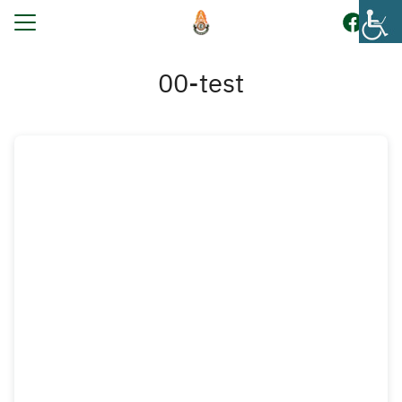
Skip
to
content
Search
for:
00-test
รก
บนักเรียน
ูตร
ระกันคุณภาพการศึกษา
โรงเรียน
กร
ยงานภายใน
สัมพันธ์
อเรา