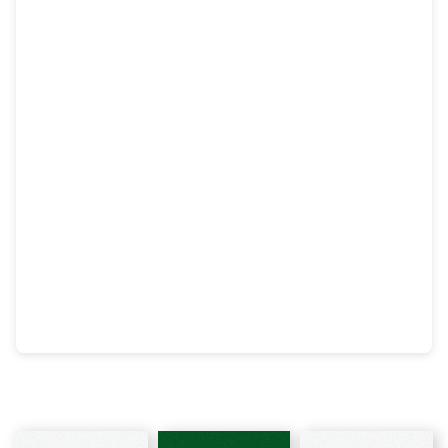
ะกันอุบัติเหตุ
หาร