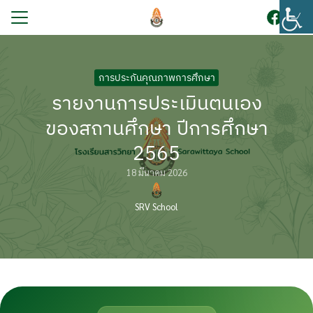
Skip
to
content
Search
for:
การประกันคุณภาพการศึกษา
รก
รายงานการประเมินตนเอง
บนักเรียน
ของสถานศึกษา ปีการศึกษา
ูตร
2565
ระกันคุณภาพการศึกษา
18 มีนาคม 2026
โรงเรียน
SRV School
กร
ยงานภายใน
สัมพันธ์
อเรา