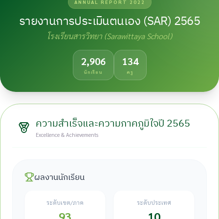
ANNUAL REPORT 2022
ะกันอุบัติเหตุ
รายงานการประเมินตนเอง (SAR) 2565
หาร
โรงเรียนสารวิทยา (Sarawittaya School)
2,906
134
นักเรียน
ครู
ความสำเร็จและความภาคภูมิใจปี 2565
Excellence & Achievements
ผลงานนักเรียน
ระดับเขต/ภาค
ระดับประเทศ
93
10