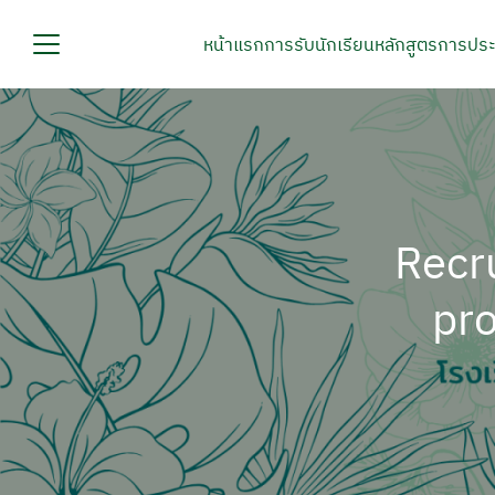
Skip
to
หน้าแรก
การรับนักเรียน
หลักสูตร
การประ
content
Se
fo
รก
บนักเรียน
ูตร
Recru
ระกันคุณภาพการศึกษา
pro
โรงเรียน
กร
ยงานภายใน
สัมพันธ์
อเรา