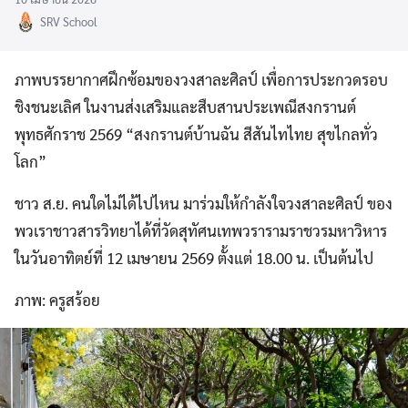
ะกันอุบัติเหตุ
SRV School
หาร
ภาพบรรยากาศฝึกซ้อมของวงสาละศิลป์ เพื่อการประกวดรอบ
ชิงชนะเลิศ ในงานส่งเสริมและสืบสานประเพณีสงกรานต์
พุทธศักราช 2569 “สงกรานต์บ้านฉัน สีสันไทไทย สุขไกลทั่ว
โลก”
ชาว ส.ย. คนใดไม่ได้ไปไหน มาร่วมให้กำลังใจวงสาละศิลป์ ของ
พวเราชาวสารวิทยาได้ที่วัดสุทัศนเทพวรารามราชวรมหาวิหาร
ในวันอาทิตย์ที่ 12 เมษายน 2569 ตั้งแต่ 18.00 น. เป็นต้นไป
ภาพ: ครูสร้อย