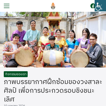
Skip
to
content
Search
for:
รก
บนักเรียน
ูตร
ระกันคุณภาพการศึกษา
โรงเรียน
กร
กิจกรรมของเรา
ภาพบรรยากาศฝึกซ้อมของวงสาละ
ยงานภายใน
ศิลป์ เพื่อการประกวดรอบชิงชนะ
สัมพันธ์
เลิศ
อเรา
10 เมษายน 2026