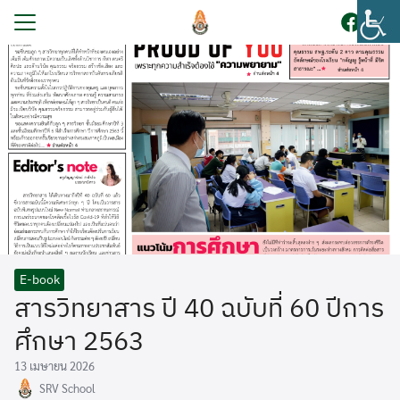
Skip
to
content
Search
for:
รก
บนักเรียน
ูตร
ระกันคุณภาพการศึกษา
โรงเรียน
กร
E-book
สารวิทยาสาร ปี 40 ฉบับที่ 60 ปีการ
ยงานภายใน
ศึกษา 2563
สัมพันธ์
13 เมษายน 2026
อเรา
SRV School