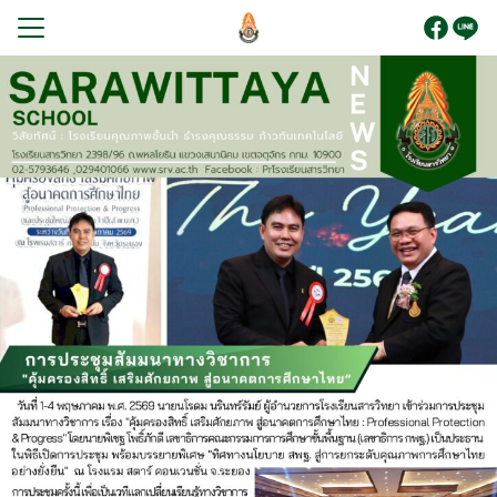
Skip
to
content
Search
for:
รก
บนักเรียน
ูตร
ระกันคุณภาพการศึกษา
โรงเรียน
กร
ยงานภายใน
สัมพันธ์
อเรา