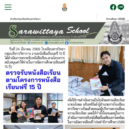
Skip
to
content
Search
for:
รก
บนักเรียน
ูตร
ระกันคุณภาพการศึกษา
โรงเรียน
กร
ยงานภายใน
สัมพันธ์
อเรา