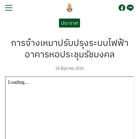
Skip
to
content
Search
ประกาศ
for:
การจ้างเหมาปรับปรุงระบบไฟฟ้า
รก
อาคารหอประชุมรัชมงคล
บนักเรียน
ูตร
18 มิถุนายน 2026
ระกันคุณภาพการศึกษา
โรงเรียน
กร
ยงานภายใน
สัมพันธ์
อเรา