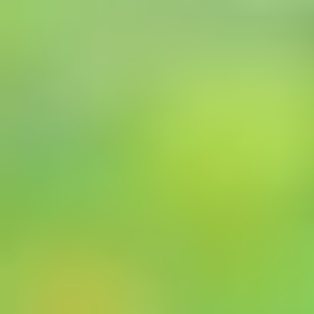
ะกันอุบัติเหตุ
หาร